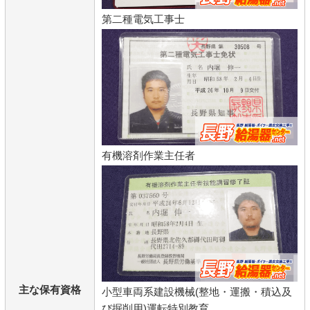
第二種電気工事士
有機溶剤作業主任者
主な保有資格
小型車両系建設機械(整地・運搬・積込及
び掘削用)運転特別教育