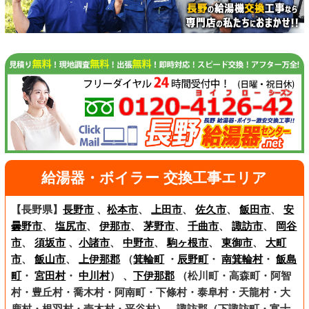
給湯器・ボイラー 交換工事エリア
【長野県】
長野市
、
松本市
、
上田市
、
佐久市
、
飯田市
、
安
曇野市
、
塩尻市
、
伊那市
、
茅野市
、
千曲市
、
諏訪市
、
岡谷
市
、
須坂市
、
小諸市
、
中野市
、
駒ヶ根市
、
東御市
、
大町
市
、
飯山市
、
上伊那郡
（
箕輪町
・
辰野町
・
南箕輪村
・
飯島
町
・
宮田村
・
中川村
） 、
下伊那郡
（松川町・高森町・阿智
村・豊丘村・喬木村・阿南町・下條村・泰阜村・天龍村・大
鹿村・根羽村・売木村・平谷村）、諏訪郡（下諏訪町・富士