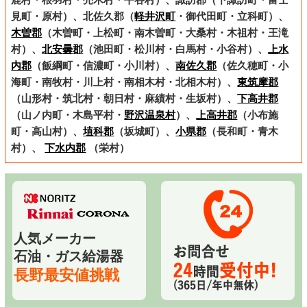
見町・原村）、北佐久郡（
軽井沢町
・御代田町・立科町）、
木曽郡
（木曽町・上松町・南木曽町・大桑村・木祖村・王滝
村）、
北安曇郡
（池田町・松川村・白馬村・小谷村）、
上水
内郡
（飯綱町・信濃町・小川村）、
南佐久郡
（佐久穂町・小
海町・南牧村・川上村・南相木村・北相木村）、
東筑摩郡
（山形村・筑北村・朝日村・麻績村・生坂村）、
下高井郡
（山ノ内町・木島平村・
野沢温泉村
）、
上高井郡
（小布施
町・高山村）、
埴科郡
（坂城町）、
小県郡
（長和町・青木
村）、
下水内郡
（栄村）
人気メーカー
石油・ガス給湯器
長野最安値挑戦