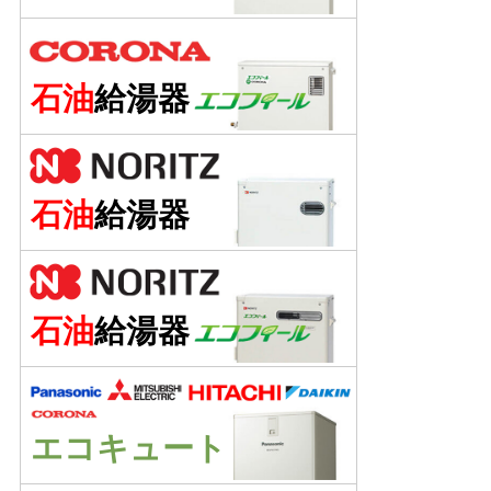
石油
給湯器
石油
給湯器
石油
給湯器
エコキュート