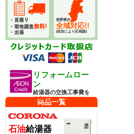
長野県内
全域対応!!
(状況により応相談)
リフォームロー
ン
給湯器の交換工事費を
分割払いにできます!!
商品一覧
石油
給湯器