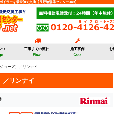
ボイラーを最安値で交換【長野給湯器センター.net】
さつ
工事までの流れ
施工事例
お
ge
Flow
Case
コジョーズ）／リンナイ
）／リンナイ
ト