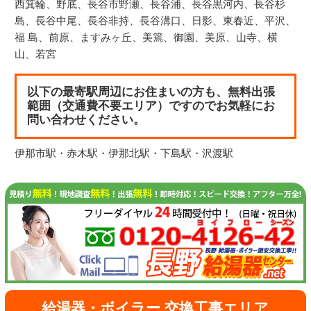
西箕輪、野底、長谷市野瀬、長谷浦、長谷黒河内、長谷杉
島、長谷中尾、長谷非持、長谷溝口、日影、東春近、平沢、
福 島、前原、ますみヶ丘、美篶、御園、美原、山寺、横
山、若宮
以下の最寄駅周辺にお住まいの方も、無料出張
範囲（交通費不要エリア）ですのでお気軽にお
問い合わせください。
伊那市駅・赤木駅・伊那北駅・下島駅・沢渡駅
給湯器・ボイラー 交換工事エリア