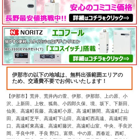
伊那市の以下の地域は、無料出張範囲エリアの
ため、交通費不要でお伺いいたします！
【伊那市】荒井、荒井内の萱、伊那、伊那部、上の原、小
沢、上新田、上牧、狐島、小四郎久保、境、坂下、下新田、
仙美、高遠町長藤、高遠町小原、高 遠町勝間、高遠町上山
田、高遠町芝平、高遠町下山田、高遠町西高遠、高遠町荊
口、高遠町東高遠、高遠町藤沢、高遠町山室、中央、手良沢
岡、手良中坪、手良 野口、富県、中の原、西春近、西町、