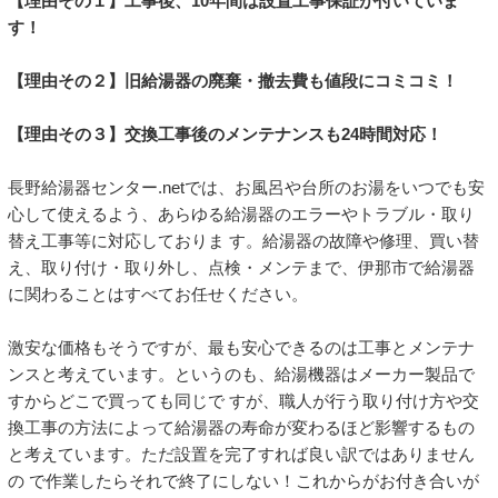
【理由その１】工事後、10年間は設置工事保証が付いていま
す！
【理由その２】旧給湯器の廃棄・撤去費も値段にコミコミ！
【理由その３】交換工事後のメンテナンスも24時間対応！
長野給湯器センター.netでは、お風呂や台所のお湯をいつでも安
心して使えるよう、あらゆる給湯器のエラーやトラブル・取り
替え工事等に対応しておりま す。給湯器の故障や修理、買い替
え、取り付け・取り外し、点検・メンテまで、伊那市で給湯器
に関わることはすべてお任せください。
激安な価格もそうですが、最も安心できるのは工事とメンテナ
ンスと考えています。というのも、給湯機器はメーカー製品で
すからどこで買っても同じで すが、職人が行う取り付け方や交
換工事の方法によって給湯器の寿命が変わるほど影響するもの
と考えています。ただ設置を完了すれば良い訳ではありません
の で作業したらそれで終了にしない！これからがお付き合いが