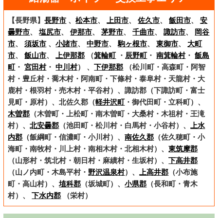
【長野県】
長野市
、
松本市
、
上田市
、
佐久市
、
飯田市
、
安
曇野市
、
塩尻市
、
伊那市
、
茅野市
、
千曲市
、
諏訪市
、
岡谷
市
、
須坂市
、
小諸市
、
中野市
、
駒ヶ根市
、
東御市
、
大町
市
、
飯山市
、
上伊那郡
（
箕輪町
・
辰野町
・
南箕輪村
・
飯島
町
・
宮田村
・
中川村
） 、
下伊那郡
（松川町・高森町・阿智
村・豊丘村・喬木村・阿南町・下條村・泰阜村・天龍村・大
鹿村・根羽村・売木村・平谷村）、諏訪郡（下諏訪町・富士
見町・原村）、北佐久郡（
軽井沢町
・御代田町・立科町）、
木曽郡
（木曽町・上松町・南木曽町・大桑村・木祖村・王滝
村）、
北安曇郡
（池田町・松川村・白馬村・小谷村）、
上水
内郡
（飯綱町・信濃町・小川村）、
南佐久郡
（佐久穂町・小
海町・南牧村・川上村・南相木村・北相木村）、
東筑摩郡
（山形村・筑北村・朝日村・麻績村・生坂村）、
下高井郡
（山ノ内町・木島平村・
野沢温泉村
）、
上高井郡
（小布施
町・高山村）、
埴科郡
（坂城町）、
小県郡
（長和町・青木
村）、
下水内郡
（栄村）