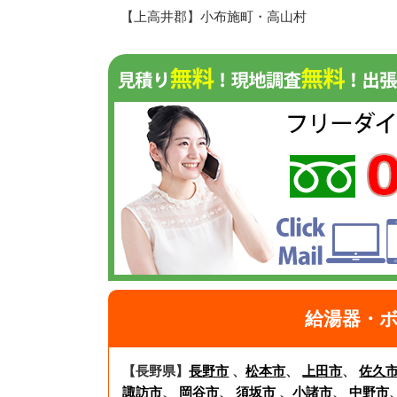
【上高井郡】小布施町・高山村
給湯器・ボ
【長野県】
長野市
、
松本市
、
上田市
、
佐久
諏訪市
、
岡谷市
、
須坂市
、
小諸市
、
中野市