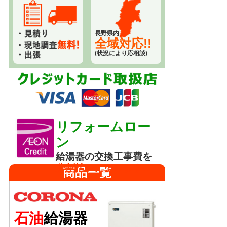
長野県内
全域対応!!
(状況により応相談)
リフォームロー
ン
給湯器の交換工事費を
分割払いにできます!!
商品一覧
石油
給湯器