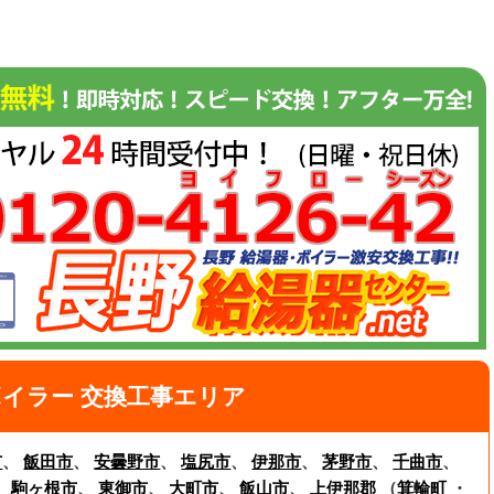
イラー 交換工事エリア
市
、
飯田市
、
安曇野市
、
塩尻市
、
伊那市
、
茅野市
、
千曲市
、
、
駒ヶ根市
、
東御市
、
大町市
、
飯山市
、
上伊那郡
（
箕輪町
・