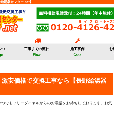
給湯器センター.net】
さつ
工事までの流れ
施工事例
お
ge
Flow
Case
・激安価格で交換工事なら【長野給湯器
いつでもフリーダイヤルからのお電話をお待ちしております。お気