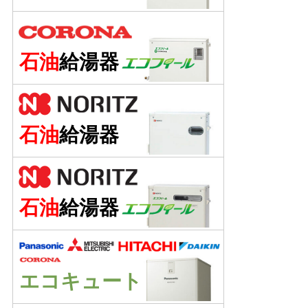
石油
給湯器
石油
給湯器
石油
給湯器
エコキュート